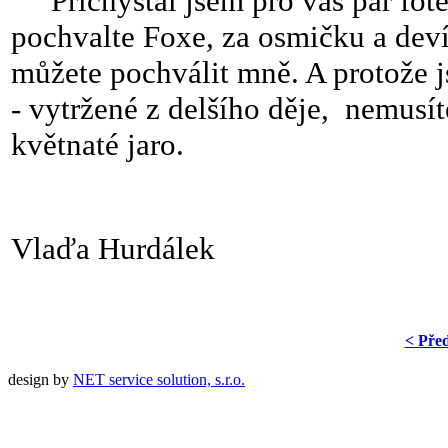
Přichystal jsem pro vás pár fot
pochvalte Foxe, za osmičku a devít
můžete pochválit mně. A protože 
- vytržené z delšího děje, nemusít
květnaté jaro.
Vlaďa Hurdálek
< Pře
design by
NET service solution, s.r.o.