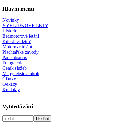
Hlavní menu
Novinky
VYHLÍDKOVÉ LETY
Historie
Bezmotorové létání
Kdo dnes letí ?
Motorové létání
Plachtařské závody
Parašutismus
Fotogalerie
Ceník služeb
Mapy letiště a okolí
Články
Odkazy
Kontakty
Vyhledávání