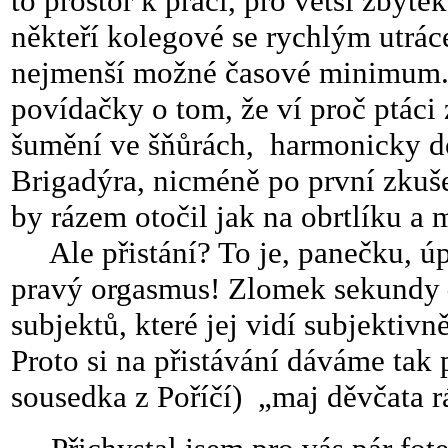
to prostor k práci, pro větší zbyt
někteří kolegové se rychlým utráce
nejmenší možné časové minimum.
povídačky o tom, že ví proč ptáci 
šumění ve šňůrách, harmonicky d
Brigadýra, nicméně po první zku
by rázem otočil jak na obrtlíku a 
Ale přistání? To je, panečku, úpl
pravý orgasmus! Zlomek sekundy –
subjektů, které jej vidí subjektivn
Proto si na přistávání dáváme tak p
sousedka z Poříčí) „maj děvčata rá