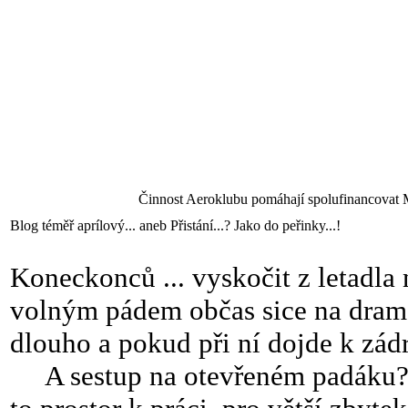
Činnost Aeroklubu pomáhají spolufinancovat 
Blog téměř aprílový... aneb Přistání...? Jako do peřinky...!
Koneckonců ... vyskočit z letadla 
volným pádem občas sice na dramat
dlouho a pokud při ní dojde k zádr
A sestup na otevřeném padáku? P