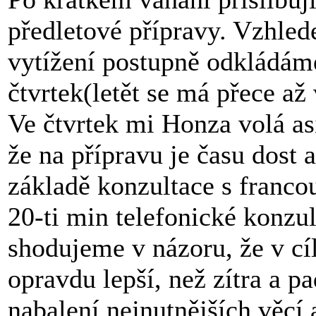
předletové přípravy. Vzhle
vytížení postupně odkládáme
čtvrtek(letět se má přece až 
Ve čtvrtek mi Honza volá a
že na přípravu je času dost 
základě konzultace s francou
20-ti min telefonické konzul
shodujeme v názoru, že v cíl
opravdu lepší, než zítra a p
nabalení nejnutnějších věcí