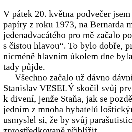
V pátek 20. května podvečer jsem 
papíry z roku 1973, na Bernarda 
jedenadvacátého pro mě začalo p
s čistou hlavou“. To bylo dobře, p
nicméně hlavním úkolem dne byla 
tady půjde.
Všechno začalo už dávno dávníč
Stanislav VESELÝ skočil svůj prv
k divení, jenže Staňa, jak se pozd
jedním z mnoha hybatelů loštick
usmyslel si, že by svůj parašutis
zprostředkovaně přiblížit.