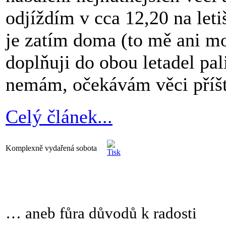
odjíždím v cca 12,20 na leti
je zatím doma (to mě ani mo
doplňuji do obou letadel pa
nemám, očekávám věci příšt
Celý článek...
Komplexně vydařená sobota
… aneb fůra důvodů k radosti