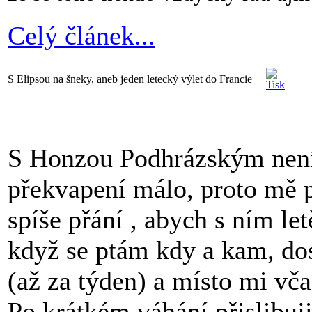
Celý článek...
S Elipsou na šneky, aneb jeden letecký výlet do Francie
S Honzou Podhrázským není
překvapení málo, proto mě p
spíše přání , abych s ním le
když se ptám kdy a kam, do
(až za týden) a místo mi vča
Po krátkém váhání přislibuj