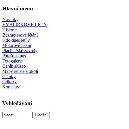
Hlavní menu
Novinky
VYHLÍDKOVÉ LETY
Historie
Bezmotorové létání
Kdo dnes letí ?
Motorové létání
Plachtařské závody
Parašutismus
Fotogalerie
Ceník služeb
Mapy letiště a okolí
Články
Odkazy
Kontakty
Vyhledávání