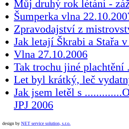
Můj druhý rok létání - zá
Šumperka vlna 22.10.2007 
Zpravodajství z mistrovstv
Jak letají Škrabi a Stařa
Vlna 27.10.2006
Tak trochu jiné plachtění .
Let byl krátký, leč vydat
Jak jsem letěl s ..........
JPJ 2006
design by
NET service solution, s.r.o.