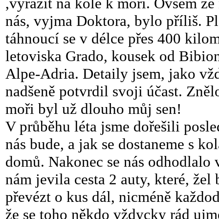
,vyrazit na kole k moři. Ovšem že 
nás, vyjma Doktora, bylo příliš. P
táhnoucí se v délce přes 400 kilo
letoviska Grado, kousek od Bibio
Alpe-Adria. Detaily jsem, jako vžd
nadšeně potvrdil svoji účast. Zněl
moři byl už dlouho můj sen!
V průběhu léta jsme dořešili posl
nás bude, a jak se dostaneme s k
domů. Nakonec se nás odhodlalo vy
nám jevila cesta 2 auty, které, že
převézt o kus dál, nicméně každo
že se t
oho někdo vždycky rád ujm