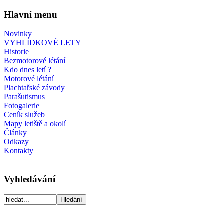
Hlavní menu
Novinky
VYHLÍDKOVÉ LETY
Historie
Bezmotorové létání
Kdo dnes letí ?
Motorové létání
Plachtařské závody
Parašutismus
Fotogalerie
Ceník služeb
Mapy letiště a okolí
Články
Odkazy
Kontakty
Vyhledávání