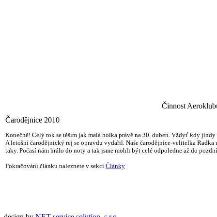
Činnost Aeroklubu
Čarodějnice 2010
Konečně! Celý rok se těším jak malá holka právě na 30. duben. Vždyť kdy jindy
A letošní čarodějnický rej se opravdu vydařil. Naše čarodějnice-velitelka Radka
taky. Počasí nám hrálo do noty a tak jsme mohli být celé odpoledne až do pozdn
Pokračování článku naleznete v sekci
Články
design by
NET service solution, s.r.o.