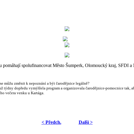
 pomáhají spolufinancovat Město Šumperk, Olomoucký kraj, SFDI a M
 se můžu změnit k nepoznání a být čarodějnice legálně?
 už týdny dopředu vymýšlela program a organizovala čarodějnice-pomocnice tak, aby 
ího večera venku u Kartága.
< Předch.
Další >