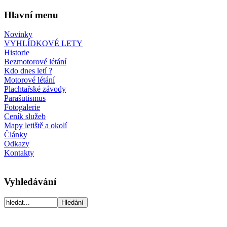
Hlavní menu
Novinky
VYHLÍDKOVÉ LETY
Historie
Bezmotorové létání
Kdo dnes letí ?
Motorové létání
Plachtařské závody
Parašutismus
Fotogalerie
Ceník služeb
Mapy letiště a okolí
Články
Odkazy
Kontakty
Vyhledávání