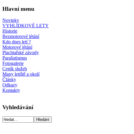
Hlavní menu
Novinky
VYHLÍDKOVÉ LETY
Historie
Bezmotorové létání
Kdo dnes letí ?
Motorové létání
Plachtařské závody
Parašutismus
Fotogalerie
Ceník služeb
Mapy letiště a okolí
Články
Odkazy
Kontakty
Vyhledávání