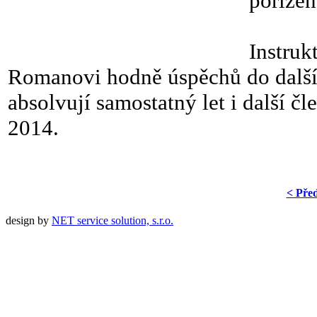
poříze
Instruk
Romanovi hodně úspěchů do dalšíh
absolvují samostatný let i další č
2014.
< Pře
design by
NET service solution, s.r.o.