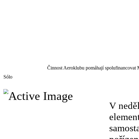
Činnost Aeroklubu pomáhají spolufinancovat 
Sólo
V neděl
element
samosta